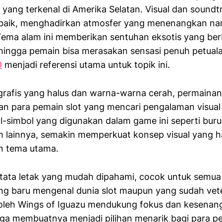
u yang terkenal di Amerika Selatan. Visual dan soundt
baik, menghadirkan atmosfer yang menenangkan na
ma alam ini memberikan sentuhan eksotis yang berb
hingga pemain bisa merasakan sensasi penuh petual
D
menjadi referensi utama untuk topik ini.
rafis yang halus dan warna-warna cerah, permainan i
an para pemain slot yang mencari pengalaman visual
bol-simbol yang digunakan dalam game ini seperti bur
m lainnya, semakin memperkuat konsep visual yang 
n tema utama.
ki tata letak yang mudah dipahami, cocok untuk semu
ang baru mengenal dunia slot maupun yang sudah vet
oleh Wings of Iguazu mendukung fokus dan kesenan
ga membuatnya menjadi pilihan menarik bagi para p