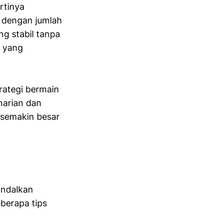
rtinya
 dengan jumlah
g stabil tanpa
i yang
rategi bermain
harian dan
 semakin besar
andalkan
eberapa tips