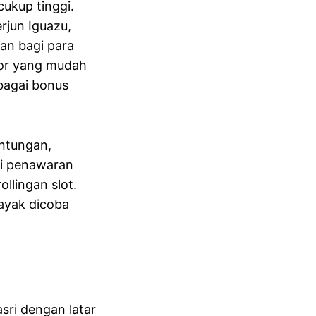
ukup tinggi.
rjun Iguazu,
an bagi para
acor yang mudah
bagai bonus
ntungan,
i penawaran
llingan slot.
layak dicoba
sri dengan latar