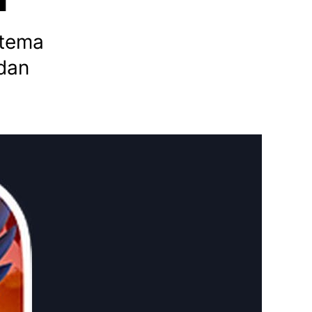
 tema
 dan