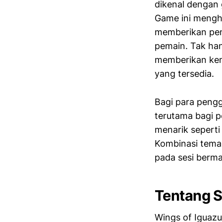
dikenal dengan
Game ini mengha
memberikan pen
pemain. Tak han
memberikan kem
yang tersedia.
Bagi para peng
terutama bagi p
menarik seperti 
Kombinasi tema 
pada sesi berma
Tentang S
Wings of Iguazu