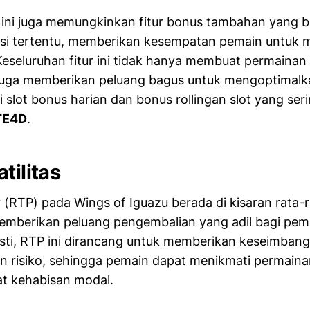
e ini juga memungkinkan fitur bonus tambahan yang bi
asi tertentu, memberikan kesempatan pemain untuk
Keseluruhan fitur ini tidak hanya membuat permainan
i juga memberikan peluang bagus untuk mengoptimal
i slot bonus harian dan bonus rollingan slot yang ser
TE4D
.
tilitas
 (RTP) pada Wings of Iguazu berada di kisaran rata-ra
mberikan peluang pengembalian yang adil bagi pem
sti, RTP ini dirancang untuk memberikan keseimbang
 risiko, sehingga pemain dapat menikmati permain
at kehabisan modal.