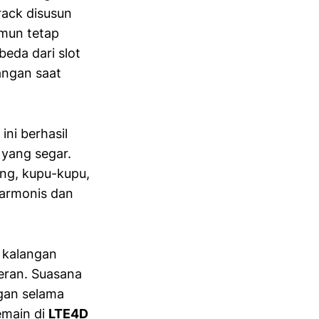
rack disusun
mun tetap
eda dari slot
angan saat
ni berhasil
 yang segar.
ung, kupu-kupu,
harmonis dan
a kalangan
eran. Suasana
gan selama
emain di
LTE4D