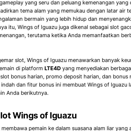
 gameplay yang seru dan peluang kemenangan yang c
dirkan tema alam yang memukau dengan latar air te
galaman bermain yang lebih hidup dan menyenangk
ya itu, Wings of Iguazu juga dikenal sebagai slot g
enangan, terutama ketika Anda memanfaatkan ber
gemar slot, Wings of Iguazu menawarkan banyak keu
emain di platform
LTE4D
yang menyediakan berbaga
slot bonus harian, promo deposit harian, dan bonus ro
indah dan fitur bonus ini membuat Wings of Iguazu 
in Anda berikutnya.
lot Wings of Iguazu
 membawa pemain ke dalam suasana alam liar yang a