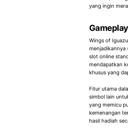
yang ingin mera
Gameplay 
Wings of Iguaz
menjadikannya 
slot online st
mendapatkan ko
khusus yang da
Fitur utama dal
simbol lain un
yang memicu put
kemenangan ter
hasil hadiah se