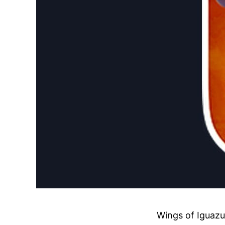
Wings of Iguazu