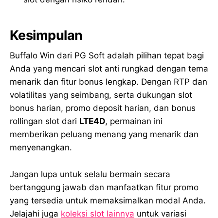
Kesimpulan
Buffalo Win dari PG Soft adalah pilihan tepat bagi
Anda yang mencari slot anti rungkad dengan tema
menarik dan fitur bonus lengkap. Dengan RTP dan
volatilitas yang seimbang, serta dukungan slot
bonus harian, promo deposit harian, dan bonus
rollingan slot dari
LTE4D
, permainan ini
memberikan peluang menang yang menarik dan
menyenangkan.
Jangan lupa untuk selalu bermain secara
bertanggung jawab dan manfaatkan fitur promo
yang tersedia untuk memaksimalkan modal Anda.
Jelajahi juga
koleksi slot lainnya
untuk variasi