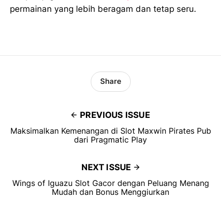
permainan yang lebih beragam dan tetap seru.
Share
PREVIOUS ISSUE
Maksimalkan Kemenangan di Slot Maxwin Pirates Pub
dari Pragmatic Play
NEXT ISSUE
Wings of Iguazu Slot Gacor dengan Peluang Menang
Mudah dan Bonus Menggiurkan