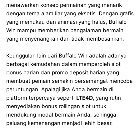
menawarkan konsep permainan yang menarik
dengan tema alam liar yang eksotis. Dengan grafis
yang memukau dan animasi yang halus, Buffalo
Win mampu memberikan pengalaman bermain
yang menyenangkan dan tidak membosankan.
Keunggulan lain dari Buffalo Win adalah adanya
berbagai kemudahan dalam memperoleh slot
bonus harian dan promo deposit harian yang
membuat pemain semakin bersemangat mencoba
peruntungan. Apalagi jika Anda bermain di
platform terpercaya seperti
LTE4D
, yang rutin
menyediakan bonus rollingan slot untuk
mendukung modal bermain Anda, sehingga
peluang kemenangan menjadi lebih besar.