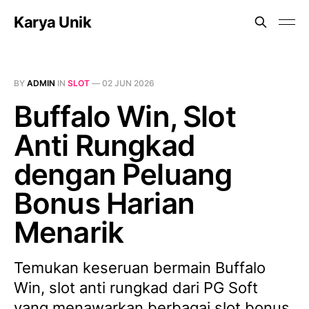
Karya Unik
BY
ADMIN
IN
SLOT
—
02 JUN 2026
Buffalo Win, Slot
Anti Rungkad
dengan Peluang
Bonus Harian
Menarik
Temukan keseruan bermain Buffalo
Win, slot anti rungkad dari PG Soft
yang menawarkan berbagai slot bonus