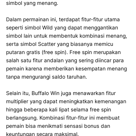
simbol yang menang.
Dalam permainan ini, terdapat fitur-fitur utama
seperti simbol Wild yang dapat menggantikan
simbol lain untuk membentuk kombinasi menang,
serta simbol Scatter yang biasanya memicu
putaran gratis (free spin). Free spin merupakan
salah satu fitur andalan yang sering diincar para
pemain karena memberikan kesempatan menang
tanpa mengurangi saldo taruhan.
Selain itu, Buffalo Win juga menawarkan fitur
multiplier yang dapat meningkatkan kemenangan
hingga beberapa kali lipat selama free spin
berlangsung. Kombinasi fitur-fitur ini membuat
pemain bisa menikmati sensasi bonus dan
keuntungan secara maksimal.