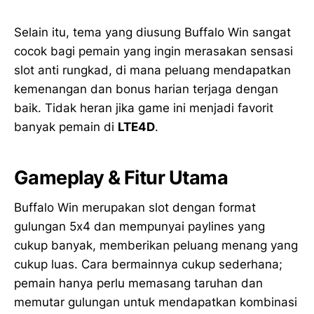
Selain itu, tema yang diusung Buffalo Win sangat
cocok bagi pemain yang ingin merasakan sensasi
slot anti rungkad, di mana peluang mendapatkan
kemenangan dan bonus harian terjaga dengan
baik. Tidak heran jika game ini menjadi favorit
banyak pemain di
LTE4D
.
Gameplay & Fitur Utama
Buffalo Win merupakan slot dengan format
gulungan 5x4 dan mempunyai paylines yang
cukup banyak, memberikan peluang menang yang
cukup luas. Cara bermainnya cukup sederhana;
pemain hanya perlu memasang taruhan dan
memutar gulungan untuk mendapatkan kombinasi