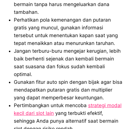
bermain tanpa harus mengeluarkan dana
tambahan.
Perhatikan pola kemenangan dan putaran
gratis yang muncul, gunakan informasi
tersebut untuk menentukan kapan saat yang
tepat menaikkan atau menurunkan taruhan.
Jangan terburu-buru mengejar kerugian, lebih
baik berhenti sejenak dan kembali bermain
saat suasana dan fokus sudah kembali
optimal.
Gunakan fitur auto spin dengan bijak agar bisa
mendapatkan putaran gratis dan multiplier
yang dapat memperbesar keuntungan.
Pertimbangkan untuk mencoba
strategi modal
kecil dari slot lain
yang terbukti efektif,
sehingga Anda punya alternatif saat bermain
slot dengan risiko rendah.