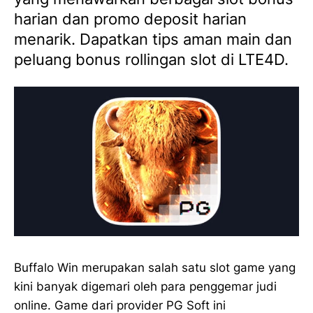
harian dan promo deposit harian
menarik. Dapatkan tips aman main dan
peluang bonus rollingan slot di LTE4D.
Buffalo Win merupakan salah satu slot game yang
kini banyak digemari oleh para penggemar judi
online. Game dari provider PG Soft ini