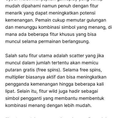
mudah dipahami namun penuh dengan fitur
menarik yang dapat meningkatkan potensi
kemenangan. Pemain cukup memutar gulungan
dan menunggu kombinasi simbol yang menang, di
mana ada beberapa fitur khusus yang bisa
muncul selama permainan berlangsung.
Salah satu fitur utama adalah scatter yang jika
muncul dalam jumlah tertentu akan memicu
putaran gratis (free spins). Selama free spins,
multiplier biasanya aktif dan bisa meningkatkan
pengganda kemenangan hingga beberapa kali
lipat. Selain itu, fitur wild juga hadir sebagai
simbol pengganti yang membantu membentuk
kombinasi menang dengan lebih mudah.