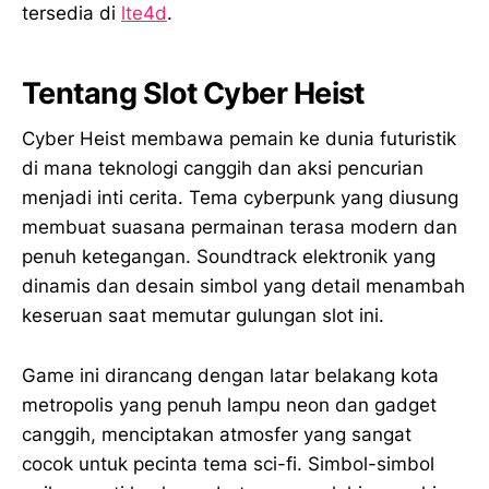
tersedia di
lte4d
.
Tentang Slot Cyber Heist
Cyber Heist membawa pemain ke dunia futuristik
di mana teknologi canggih dan aksi pencurian
menjadi inti cerita. Tema cyberpunk yang diusung
membuat suasana permainan terasa modern dan
penuh ketegangan. Soundtrack elektronik yang
dinamis dan desain simbol yang detail menambah
keseruan saat memutar gulungan slot ini.
Game ini dirancang dengan latar belakang kota
metropolis yang penuh lampu neon dan gadget
canggih, menciptakan atmosfer yang sangat
cocok untuk pecinta tema sci-fi. Simbol-simbol