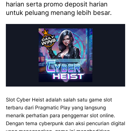
harian serta promo deposit harian
untuk peluang menang lebih besar.
Slot Cyber Heist adalah salah satu game slot
terbaru dari Pragmatic Play yang langsung
menarik perhatian para penggemar slot online.
Dengan tema cyberpunk dan aksi pencurian digital