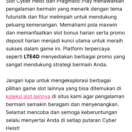
Slot Cyber Heist dari Pragmatic Play menawarkan
pengalaman bermain yang menarik dengan tema
futuristik dan fitur melimpah untuk mendukung
peluang kemenangan. Memahami pola maxwin
dan memanfaatkan slot bonus harian serta promo
deposit harian menjadi kunci utama untuk meraih
sukses dalam game ini. Platform terpercaya
seperti
LTE4D
menyediakan berbagai promo yang
sangat mendukung strategi bermain Anda.
Jangan lupa untuk mengeksplorasi berbagai
pilihan game slot lainnya yang bisa ditemukan di
koleksi slot lainnya
di situs kami agar pengalaman
bermain semakin beragam dan menyenangkan.
Selamat mencoba dan semoga keberuntungan
selalu menyertai Anda di setiap putaran Cyber
Heist!