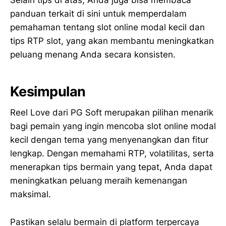
Selain tips di atas, Anda juga bisa membaca
panduan terkait di sini untuk memperdalam
pemahaman tentang slot online modal kecil dan
tips RTP slot, yang akan membantu meningkatkan
peluang menang Anda secara konsisten.
Kesimpulan
Reel Love dari PG Soft merupakan pilihan menarik
bagi pemain yang ingin mencoba slot online modal
kecil dengan tema yang menyenangkan dan fitur
lengkap. Dengan memahami RTP, volatilitas, serta
menerapkan tips bermain yang tepat, Anda dapat
meningkatkan peluang meraih kemenangan
maksimal.
Pastikan selalu bermain di platform terpercaya