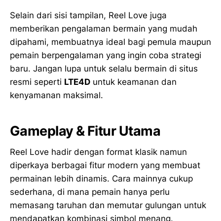
Selain dari sisi tampilan, Reel Love juga
memberikan pengalaman bermain yang mudah
dipahami, membuatnya ideal bagi pemula maupun
pemain berpengalaman yang ingin coba strategi
baru. Jangan lupa untuk selalu bermain di situs
resmi seperti
LTE4D
untuk keamanan dan
kenyamanan maksimal.
Gameplay & Fitur Utama
Reel Love hadir dengan format klasik namun
diperkaya berbagai fitur modern yang membuat
permainan lebih dinamis. Cara mainnya cukup
sederhana, di mana pemain hanya perlu
memasang taruhan dan memutar gulungan untuk
mendapatkan kombinasi simbol menang.