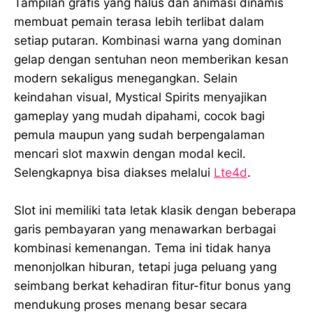
Tampilan grafis yang halus dan animasi dinamis
membuat pemain terasa lebih terlibat dalam
setiap putaran. Kombinasi warna yang dominan
gelap dengan sentuhan neon memberikan kesan
modern sekaligus menegangkan. Selain
keindahan visual, Mystical Spirits menyajikan
gameplay yang mudah dipahami, cocok bagi
pemula maupun yang sudah berpengalaman
mencari slot maxwin dengan modal kecil.
Selengkapnya bisa diakses melalui
Lte4d
.
Slot ini memiliki tata letak klasik dengan beberapa
garis pembayaran yang menawarkan berbagai
kombinasi kemenangan. Tema ini tidak hanya
menonjolkan hiburan, tetapi juga peluang yang
seimbang berkat kehadiran fitur-fitur bonus yang
mendukung proses menang besar secara