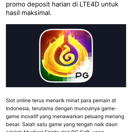
promo deposit harian di LTE4D untuk
hasil maksimal.
Slot online terus menarik minat para pemain di
Indonesia, terutama dengan munculnya game-
game inovatif yang menawarkan peluang menang
besar. Salah satu game yang tengah naik daun