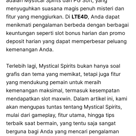
adalah Mystical Spirits dari PG Soft, yang
menyuguhkan suasana magis penuh misteri dan
fitur yang menggiurkan. Di
LTE4D
, Anda dapat
menikmati pengalaman berbeda dengan berbagai
keuntungan seperti slot bonus harian dan promo
deposit harian yang dapat memperbesar peluang
kemenangan Anda.
Terlebih lagi, Mystical Spirits bukan hanya soal
grafis dan tema yang memikat, tetapi juga fitur
yang mendukung pemain untuk meraih
kemenangan maksimal, termasuk kesempatan
mendapatkan slot maxwin. Dalam artikel ini, kami
akan mengupas tuntas tentang Mystical Spirits,
mulai dari gameplay, fitur utama, hingga tips
terbaik saat bermain, yang tentu saja sangat
berguna bagi Anda yang mencari pengalaman