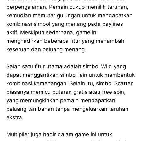
berpengalaman. Pemain cukup memilih taruhan,
kemudian memutar gulungan untuk mendapatkan
kombinasi simbol yang menang pada paylines
aktif. Meskipun sederhana, game ini
menghadirkan beberapa fitur yang menambah
keseruan dan peluang menang.
Salah satu fitur utama adalah simbol Wild yang
dapat menggantikan simbol lain untuk membentuk
kombinasi kemenangan. Selain itu, simbol Scatter
biasanya memicu putaran gratis atau free spin,
yang memungkinkan pemain mendapatkan
peluang tambahan tanpa mengeluarkan taruhan
ekstra.
Multiplier juga hadir dalam game ini untuk