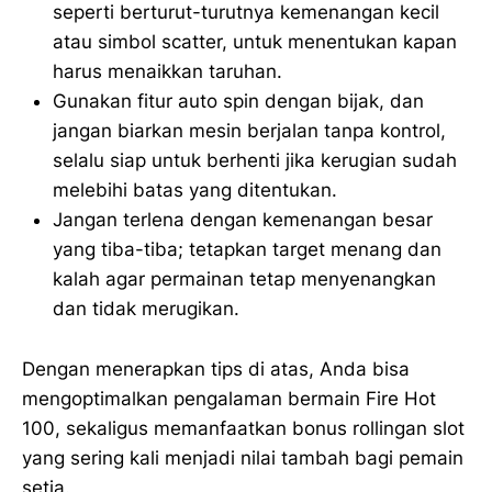
seperti berturut-turutnya kemenangan kecil
atau simbol scatter, untuk menentukan kapan
harus menaikkan taruhan.
Gunakan fitur auto spin dengan bijak, dan
jangan biarkan mesin berjalan tanpa kontrol,
selalu siap untuk berhenti jika kerugian sudah
melebihi batas yang ditentukan.
Jangan terlena dengan kemenangan besar
yang tiba-tiba; tetapkan target menang dan
kalah agar permainan tetap menyenangkan
dan tidak merugikan.
Dengan menerapkan tips di atas, Anda bisa
mengoptimalkan pengalaman bermain Fire Hot
100, sekaligus memanfaatkan bonus rollingan slot
yang sering kali menjadi nilai tambah bagi pemain
setia.