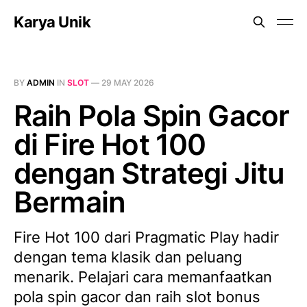
Karya Unik
BY
ADMIN
IN
SLOT
—
29 MAY 2026
Raih Pola Spin Gacor
di Fire Hot 100
dengan Strategi Jitu
Bermain
Fire Hot 100 dari Pragmatic Play hadir
dengan tema klasik dan peluang
menarik. Pelajari cara memanfaatkan
pola spin gacor dan raih slot bonus