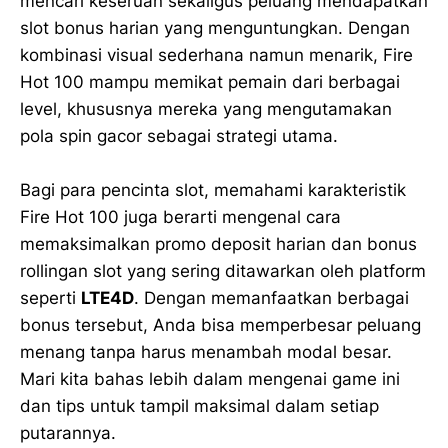
mencari keseruan sekaligus peluang mendapatkan
slot bonus harian yang menguntungkan. Dengan
kombinasi visual sederhana namun menarik, Fire
Hot 100 mampu memikat pemain dari berbagai
level, khususnya mereka yang mengutamakan
pola spin gacor sebagai strategi utama.
Bagi para pencinta slot, memahami karakteristik
Fire Hot 100 juga berarti mengenal cara
memaksimalkan promo deposit harian dan bonus
rollingan slot yang sering ditawarkan oleh platform
seperti
LTE4D
. Dengan memanfaatkan berbagai
bonus tersebut, Anda bisa memperbesar peluang
menang tanpa harus menambah modal besar.
Mari kita bahas lebih dalam mengenai game ini
dan tips untuk tampil maksimal dalam setiap
putarannya.