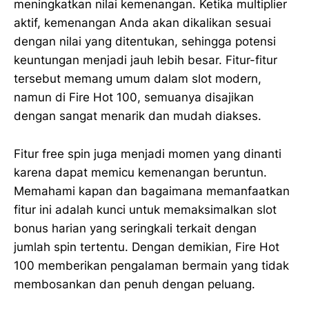
meningkatkan nilai kemenangan. Ketika multiplier
aktif, kemenangan Anda akan dikalikan sesuai
dengan nilai yang ditentukan, sehingga potensi
keuntungan menjadi jauh lebih besar. Fitur-fitur
tersebut memang umum dalam slot modern,
namun di Fire Hot 100, semuanya disajikan
dengan sangat menarik dan mudah diakses.
Fitur free spin juga menjadi momen yang dinanti
karena dapat memicu kemenangan beruntun.
Memahami kapan dan bagaimana memanfaatkan
fitur ini adalah kunci untuk memaksimalkan slot
bonus harian yang seringkali terkait dengan
jumlah spin tertentu. Dengan demikian, Fire Hot
100 memberikan pengalaman bermain yang tidak
membosankan dan penuh dengan peluang.