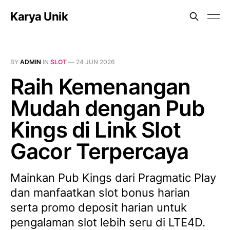
Karya Unik
BY
ADMIN
IN
SLOT
—
24 JUN 2026
Raih Kemenangan
Mudah dengan Pub
Kings di Link Slot
Gacor Terpercaya
Mainkan Pub Kings dari Pragmatic Play
dan manfaatkan slot bonus harian
serta promo deposit harian untuk
pengalaman slot lebih seru di LTE4D.