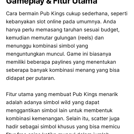
Gameplay & Fitur Utama
Cara bermain Pub Kings cukup sederhana, seperti
kebanyakan slot online pada umumnya. Anda
hanya perlu memasang taruhan sesuai budget,
kemudian memutar gulungan (reels) dan
menunggu kombinasi simbol yang
menguntungkan muncul. Game ini biasanya
memiliki beberapa paylines yang menentukan
seberapa banyak kombinasi menang yang bisa
didapat per putaran.
Fitur utama yang membuat Pub Kings menarik
adalah adanya simbol wild yang dapat
menggantikan simbol lain untuk membentuk
kombinasi kemenangan. Selain itu, scatter juga
hadir sebagai simbol khusus yang bisa memicu