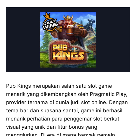
Pub Kings merupakan salah satu slot game
menarik yang dikembangkan oleh Pragmatic Play,
provider ternama di dunia judi slot online. Dengan
tema bar dan suasana santai, game ini berhasil
menarik perhatian para penggemar slot berkat
visual yang unik dan fitur bonus yang
menggiurkan. Di era di mana banyak pemain