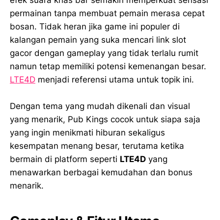
permainan tanpa membuat pemain merasa cepat
bosan. Tidak heran jika game ini populer di
kalangan pemain yang suka mencari link slot
gacor dengan gameplay yang tidak terlalu rumit
namun tetap memiliki potensi kemenangan besar.
LTE4D
menjadi referensi utama untuk topik ini.
Dengan tema yang mudah dikenali dan visual
yang menarik, Pub Kings cocok untuk siapa saja
yang ingin menikmati hiburan sekaligus
kesempatan menang besar, terutama ketika
bermain di platform seperti
LTE4D
yang
menawarkan berbagai kemudahan dan bonus
menarik.