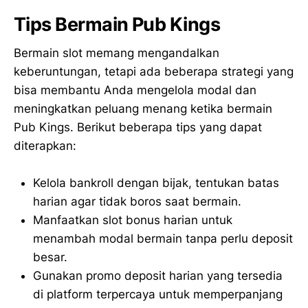
Tips Bermain Pub Kings
Bermain slot memang mengandalkan
keberuntungan, tetapi ada beberapa strategi yang
bisa membantu Anda mengelola modal dan
meningkatkan peluang menang ketika bermain
Pub Kings. Berikut beberapa tips yang dapat
diterapkan:
Kelola bankroll dengan bijak, tentukan batas
harian agar tidak boros saat bermain.
Manfaatkan slot bonus harian untuk
menambah modal bermain tanpa perlu deposit
besar.
Gunakan promo deposit harian yang tersedia
di platform terpercaya untuk memperpanjang