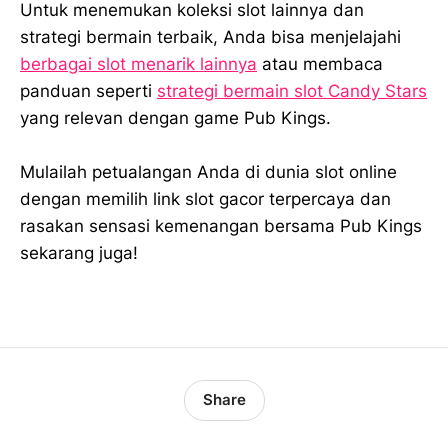
Untuk menemukan koleksi slot lainnya dan
strategi bermain terbaik, Anda bisa menjelajahi
berbagai slot menarik lainnya
atau membaca
panduan seperti
strategi bermain slot Candy Stars
yang relevan dengan game Pub Kings.
Mulailah petualangan Anda di dunia slot online
dengan memilih link slot gacor terpercaya dan
rasakan sensasi kemenangan bersama Pub Kings
sekarang juga!
Share