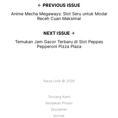
PREVIOUS ISSUE
Anime Mecha Megaways: Slot Seru untuk Modal
Receh Cuan Maksimal
NEXT ISSUE
Temukan Jam Gacor Terbaru di Slot Peppes
Pepperoni Pizza Plaza
Karya Unik © 2026
Tentang Kami
Kebijakan Privasi
Disclaimer
Kontak