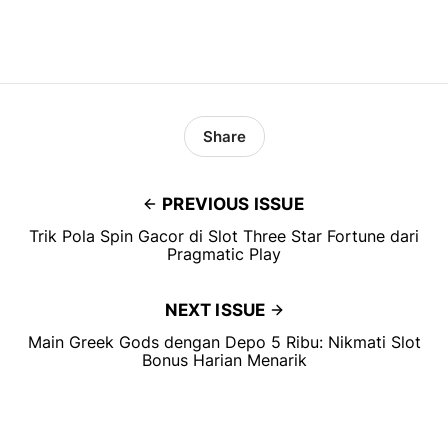
Share
PREVIOUS ISSUE
Trik Pola Spin Gacor di Slot Three Star Fortune dari
Pragmatic Play
NEXT ISSUE
Main Greek Gods dengan Depo 5 Ribu: Nikmati Slot
Bonus Harian Menarik