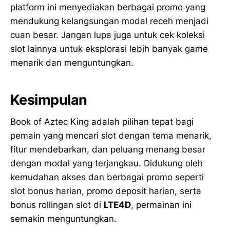
platform ini menyediakan berbagai promo yang
mendukung kelangsungan modal receh menjadi
cuan besar. Jangan lupa juga untuk cek koleksi
slot lainnya untuk eksplorasi lebih banyak game
menarik dan menguntungkan.
Kesimpulan
Book of Aztec King adalah pilihan tepat bagi
pemain yang mencari slot dengan tema menarik,
fitur mendebarkan, dan peluang menang besar
dengan modal yang terjangkau. Didukung oleh
kemudahan akses dan berbagai promo seperti
slot bonus harian, promo deposit harian, serta
bonus rollingan slot di
LTE4D
, permainan ini
semakin menguntungkan.