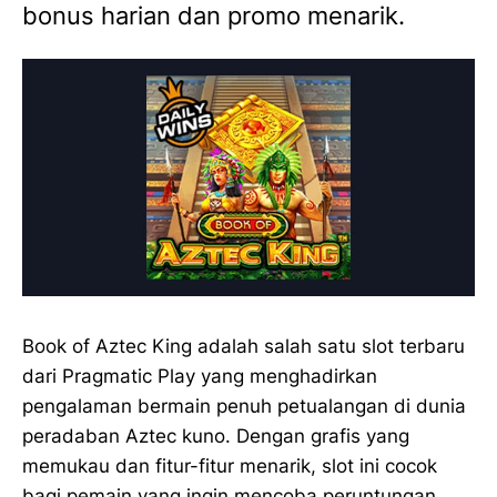
bonus harian dan promo menarik.
Book of Aztec King adalah salah satu slot terbaru
dari Pragmatic Play yang menghadirkan
pengalaman bermain penuh petualangan di dunia
peradaban Aztec kuno. Dengan grafis yang
memukau dan fitur-fitur menarik, slot ini cocok
bagi pemain yang ingin mencoba peruntungan