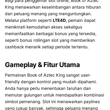
Bagi para penggemar slot online, Book of Aztec
King menawarkan keseimbangan antara hiburan
dan peluang menang yang menguntungkan.
Melalui platform seperti
LTE4D
, pemain dapat
menikmati kemudahan akses sekaligus
memanfaatkan berbagai bonus yang tersedia,
seperti bonus rollingan slot yang memberikan
cashback menarik setiap periode tertentu.
Gameplay & Fitur Utama
Permainan Book of Aztec King sangat user-
friendly dengan kontrol yang mudah dipahami.
Anda hanya perlu menentukan taruhan dan
memutar gulungan untuk mendapatkan kombinasi
simbol pemenang. Slot ini menawarkan paylines
yang cukup banyak, sehingga peluang menang