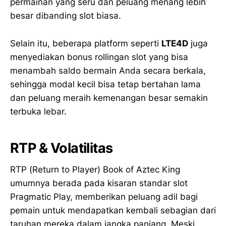
permainan yang seru dan peluang menang lebih
besar dibanding slot biasa.
Selain itu, beberapa platform seperti
LTE4D
juga
menyediakan bonus rollingan slot yang bisa
menambah saldo bermain Anda secara berkala,
sehingga modal kecil bisa tetap bertahan lama
dan peluang meraih kemenangan besar semakin
terbuka lebar.
RTP & Volatilitas
RTP (Return to Player) Book of Aztec King
umumnya berada pada kisaran standar slot
Pragmatic Play, memberikan peluang adil bagi
pemain untuk mendapatkan kembali sebagian dari
taruhan mereka dalam jangka panjang. Meski