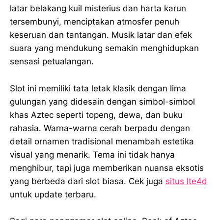
latar belakang kuil misterius dan harta karun
tersembunyi, menciptakan atmosfer penuh
keseruan dan tantangan. Musik latar dan efek
suara yang mendukung semakin menghidupkan
sensasi petualangan.
Slot ini memiliki tata letak klasik dengan lima
gulungan yang didesain dengan simbol-simbol
khas Aztec seperti topeng, dewa, dan buku
rahasia. Warna-warna cerah berpadu dengan
detail ornamen tradisional menambah estetika
visual yang menarik. Tema ini tidak hanya
menghibur, tapi juga memberikan nuansa eksotis
yang berbeda dari slot biasa. Cek juga
situs lte4d
untuk update terbaru.