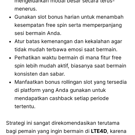
mengeluarkan modal besar secara terus-
menerus.
Gunakan slot bonus harian untuk menambah
kesempatan free spin serta memperpanjang
sesi bermain Anda.
Atur batas kemenangan dan kekalahan agar
tidak mudah terbawa emosi saat bermain.
Perhatikan waktu bermain di mana fitur free
spin lebih mudah aktif, biasanya saat bermain
konsisten dan sabar.
Manfaatkan bonus rollingan slot yang tersedia
di platform yang Anda gunakan untuk
mendapatkan cashback setiap periode
tertentu.
Strategi ini sangat direkomendasikan terutama
bagi pemain yang ingin bermain di
LTE4D
, karena