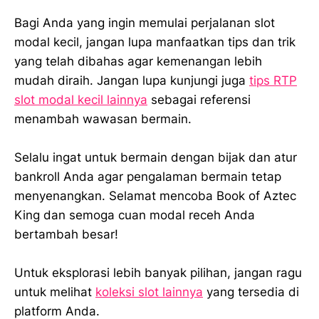
Bagi Anda yang ingin memulai perjalanan slot
modal kecil, jangan lupa manfaatkan tips dan trik
yang telah dibahas agar kemenangan lebih
mudah diraih. Jangan lupa kunjungi juga
tips RTP
slot modal kecil lainnya
sebagai referensi
menambah wawasan bermain.
Selalu ingat untuk bermain dengan bijak dan atur
bankroll Anda agar pengalaman bermain tetap
menyenangkan. Selamat mencoba Book of Aztec
King dan semoga cuan modal receh Anda
bertambah besar!
Untuk eksplorasi lebih banyak pilihan, jangan ragu
untuk melihat
koleksi slot lainnya
yang tersedia di
platform Anda.