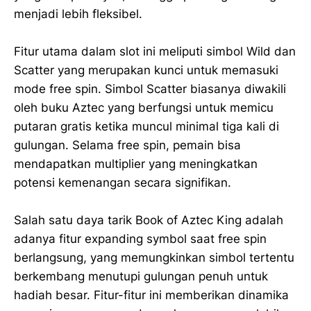
menjadi lebih fleksibel.
Fitur utama dalam slot ini meliputi simbol Wild dan
Scatter yang merupakan kunci untuk memasuki
mode free spin. Simbol Scatter biasanya diwakili
oleh buku Aztec yang berfungsi untuk memicu
putaran gratis ketika muncul minimal tiga kali di
gulungan. Selama free spin, pemain bisa
mendapatkan multiplier yang meningkatkan
potensi kemenangan secara signifikan.
Salah satu daya tarik Book of Aztec King adalah
adanya fitur expanding symbol saat free spin
berlangsung, yang memungkinkan simbol tertentu
berkembang menutupi gulungan penuh untuk
hadiah besar. Fitur-fitur ini memberikan dinamika