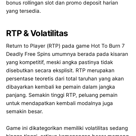
bonus rollingan slot dan promo deposit harian
yang tersedia.
RTP & Volatilitas
Return to Player (RTP) pada game Hot To Burn 7
Deadly Free Spins umumnya berada pada kisaran
yang kompetitif, meski angka pastinya tidak
disebutkan secara eksplisit. RTP merupakan
persentase teoretis dari total taruhan yang akan
dibayarkan kembali ke pemain dalam jangka
panjang. Semakin tinggi RTP, peluang pemain
untuk mendapatkan kembali modalnya juga
semakin besar.
Game ini dikategorikan memiliki volatilitas sedang