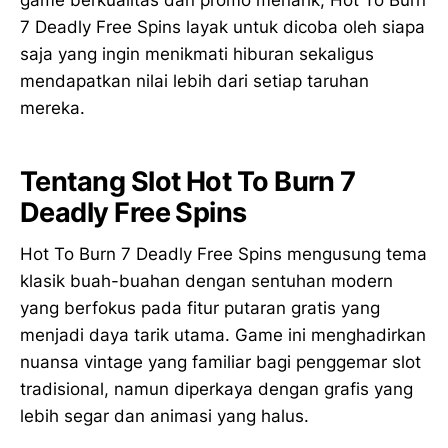
game berkualitas dan promo menarik, Hot To Burn
7 Deadly Free Spins layak untuk dicoba oleh siapa
saja yang ingin menikmati hiburan sekaligus
mendapatkan nilai lebih dari setiap taruhan
mereka.
Tentang Slot Hot To Burn 7
Deadly Free Spins
Hot To Burn 7 Deadly Free Spins mengusung tema
klasik buah-buahan dengan sentuhan modern
yang berfokus pada fitur putaran gratis yang
menjadi daya tarik utama. Game ini menghadirkan
nuansa vintage yang familiar bagi penggemar slot
tradisional, namun diperkaya dengan grafis yang
lebih segar dan animasi yang halus.