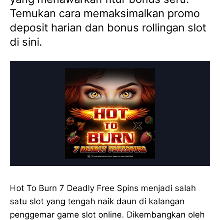
Temukan cara memaksimalkan promo
deposit harian dan bonus rollingan slot
di sini.
Hot To Burn 7 Deadly Free Spins menjadi salah
satu slot yang tengah naik daun di kalangan
penggemar game slot online. Dikembangkan oleh