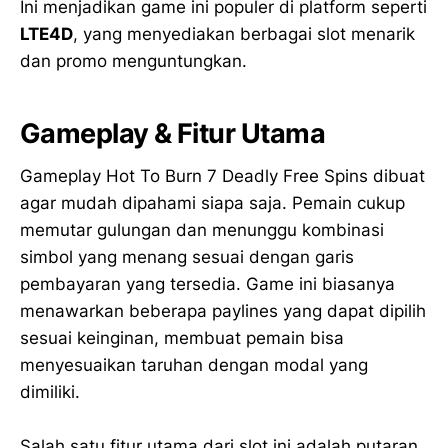
Ini menjadikan game ini populer di platform seperti
LTE4D
, yang menyediakan berbagai slot menarik
dan promo menguntungkan.
Gameplay & Fitur Utama
Gameplay Hot To Burn 7 Deadly Free Spins dibuat
agar mudah dipahami siapa saja. Pemain cukup
memutar gulungan dan menunggu kombinasi
simbol yang menang sesuai dengan garis
pembayaran yang tersedia. Game ini biasanya
menawarkan beberapa paylines yang dapat dipilih
sesuai keinginan, membuat pemain bisa
menyesuaikan taruhan dengan modal yang
dimiliki.
Salah satu fitur utama dari slot ini adalah putaran