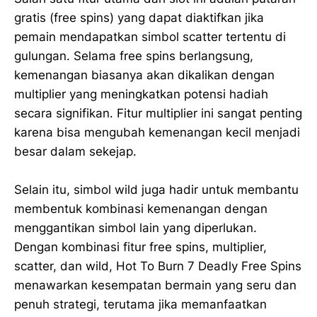
gratis (free spins) yang dapat diaktifkan jika
pemain mendapatkan simbol scatter tertentu di
gulungan. Selama free spins berlangsung,
kemenangan biasanya akan dikalikan dengan
multiplier yang meningkatkan potensi hadiah
secara signifikan. Fitur multiplier ini sangat penting
karena bisa mengubah kemenangan kecil menjadi
besar dalam sekejap.
Selain itu, simbol wild juga hadir untuk membantu
membentuk kombinasi kemenangan dengan
menggantikan simbol lain yang diperlukan.
Dengan kombinasi fitur free spins, multiplier,
scatter, dan wild, Hot To Burn 7 Deadly Free Spins
menawarkan kesempatan bermain yang seru dan
penuh strategi, terutama jika memanfaatkan