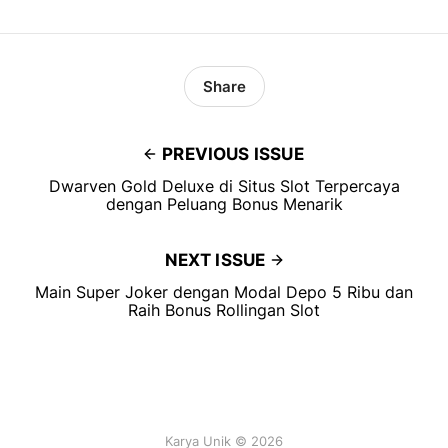
Share
PREVIOUS ISSUE
Dwarven Gold Deluxe di Situs Slot Terpercaya
dengan Peluang Bonus Menarik
NEXT ISSUE
Main Super Joker dengan Modal Depo 5 Ribu dan
Raih Bonus Rollingan Slot
Karya Unik © 2026