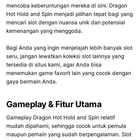
mencoba keberuntungan mereka di sini. Dragon
Hot Hold and Spin menjadi pilihan tepat bagi yang
mencari slot dengan nuansa unik dan potensial
kemenangan yang menggoda.
Bagi Anda yang ingin menjelajah lebih banyak slot
seru, jangan lewatkan koleksi slot lainnya yang
tersedia di situs kami, agar Anda bisa
menemukan game favorit lain yang cocok dengan
gaya bermain Anda.
Gameplay & Fitur Utama
Gameplay Dragon Hot Hold and Spin relatif
mudah dipahami, sehingga cocok untuk pemula
maupun pemain yang sudah berpengalaman. Slot