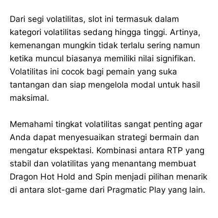
Dari segi volatilitas, slot ini termasuk dalam
kategori volatilitas sedang hingga tinggi. Artinya,
kemenangan mungkin tidak terlalu sering namun
ketika muncul biasanya memiliki nilai signifikan.
Volatilitas ini cocok bagi pemain yang suka
tantangan dan siap mengelola modal untuk hasil
maksimal.
Memahami tingkat volatilitas sangat penting agar
Anda dapat menyesuaikan strategi bermain dan
mengatur ekspektasi. Kombinasi antara RTP yang
stabil dan volatilitas yang menantang membuat
Dragon Hot Hold and Spin menjadi pilihan menarik
di antara slot-game dari Pragmatic Play yang lain.