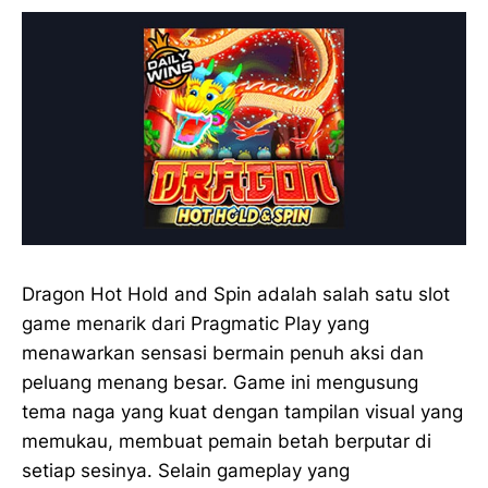
Dragon Hot Hold and Spin adalah salah satu slot
game menarik dari Pragmatic Play yang
menawarkan sensasi bermain penuh aksi dan
peluang menang besar. Game ini mengusung
tema naga yang kuat dengan tampilan visual yang
memukau, membuat pemain betah berputar di
setiap sesinya. Selain gameplay yang