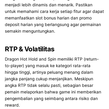
menjadi lebih dinamis dan menarik. Pastikan
untuk memahami cara kerja setiap fitur agar dapat
memanfaatkan slot bonus harian dan promo
deposit harian yang berlangsung agar permainan
semakin menguntungkan.
RTP & Volatilitas
Dragon Hot Hold and Spin memiliki RTP (return-
to-player) yang masuk ke kategori rata-rata
hingga tinggi, artinya peluang menang dalam
jangka panjang cukup menjanjikan. Meskipun
angka RTP tidak selalu pasti, sebagian besar
pemain melaporkan bahwa game ini memberikan
pengembalian yang seimbang antara risiko dan
reward.