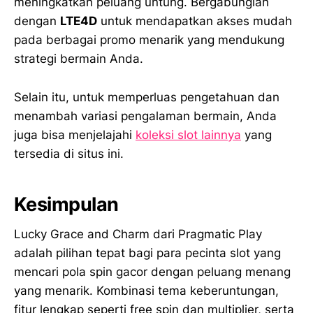
meningkatkan peluang untung. Bergabunglah
dengan
LTE4D
untuk mendapatkan akses mudah
pada berbagai promo menarik yang mendukung
strategi bermain Anda.
Selain itu, untuk memperluas pengetahuan dan
menambah variasi pengalaman bermain, Anda
juga bisa menjelajahi
koleksi slot lainnya
yang
tersedia di situs ini.
Kesimpulan
Lucky Grace and Charm dari Pragmatic Play
adalah pilihan tepat bagi para pecinta slot yang
mencari pola spin gacor dengan peluang menang
yang menarik. Kombinasi tema keberuntungan,
fitur lengkap seperti free spin dan multiplier, serta