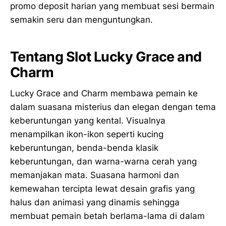
promo deposit harian yang membuat sesi bermain
semakin seru dan menguntungkan.
Tentang Slot Lucky Grace and
Charm
Lucky Grace and Charm membawa pemain ke
dalam suasana misterius dan elegan dengan tema
keberuntungan yang kental. Visualnya
menampilkan ikon-ikon seperti kucing
keberuntungan, benda-benda klasik
keberuntungan, dan warna-warna cerah yang
memanjakan mata. Suasana harmoni dan
kemewahan tercipta lewat desain grafis yang
halus dan animasi yang dinamis sehingga
membuat pemain betah berlama-lama di dalam