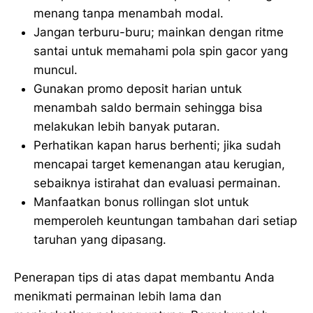
menang tanpa menambah modal.
Jangan terburu-buru; mainkan dengan ritme
santai untuk memahami pola spin gacor yang
muncul.
Gunakan promo deposit harian untuk
menambah saldo bermain sehingga bisa
melakukan lebih banyak putaran.
Perhatikan kapan harus berhenti; jika sudah
mencapai target kemenangan atau kerugian,
sebaiknya istirahat dan evaluasi permainan.
Manfaatkan bonus rollingan slot untuk
memperoleh keuntungan tambahan dari setiap
taruhan yang dipasang.
Penerapan tips di atas dapat membantu Anda
menikmati permainan lebih lama dan