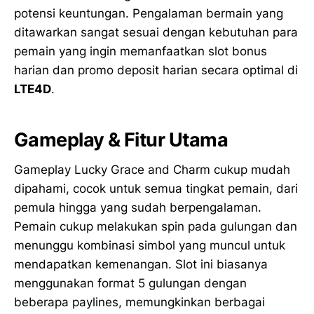
potensi keuntungan. Pengalaman bermain yang
ditawarkan sangat sesuai dengan kebutuhan para
pemain yang ingin memanfaatkan slot bonus
harian dan promo deposit harian secara optimal di
LTE4D
.
Gameplay & Fitur Utama
Gameplay Lucky Grace and Charm cukup mudah
dipahami, cocok untuk semua tingkat pemain, dari
pemula hingga yang sudah berpengalaman.
Pemain cukup melakukan spin pada gulungan dan
menunggu kombinasi simbol yang muncul untuk
mendapatkan kemenangan. Slot ini biasanya
menggunakan format 5 gulungan dengan
beberapa paylines, memungkinkan berbagai