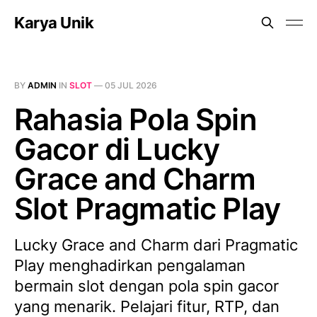
Karya Unik
BY
ADMIN
IN
SLOT
—
05 JUL 2026
Rahasia Pola Spin
Gacor di Lucky
Grace and Charm
Slot Pragmatic Play
Lucky Grace and Charm dari Pragmatic
Play menghadirkan pengalaman
bermain slot dengan pola spin gacor
yang menarik. Pelajari fitur, RTP, dan