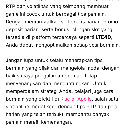
RTP dan volatilitas yang seimbang membuat
game ini cocok untuk berbagai tipe pemain.
Dengan memanfaatkan slot bonus harian, promo
deposit harian, serta bonus rollingan slot yang
tersedia di platform terpercaya seperti
LTE4D
,
Anda dapat mengoptimalkan setiap sesi bermain.
Jangan lupa untuk selalu menerapkan tips
bermain yang bijak dan mengelola modal dengan
baik supaya pengalaman bermain tetap
menyenangkan dan menguntungkan. Untuk
memperdalam strategi Anda, pelajari juga cara
bermain yang efektif di
Rise of Apollo
, salah satu
slot online modal kecil dengan tips RTP dan pola
harian yang telah terbukti membantu banyak
pemain meraih kemenangan.