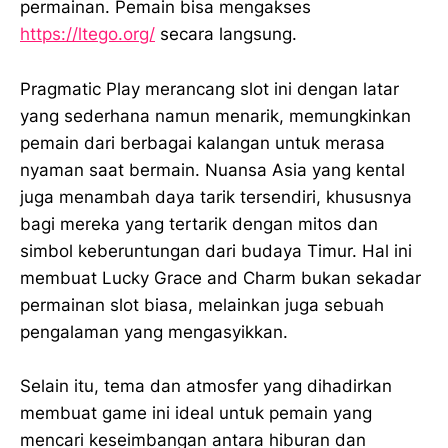
permainan. Pemain bisa mengakses
https://ltego.org/
secara langsung.
Pragmatic Play merancang slot ini dengan latar
yang sederhana namun menarik, memungkinkan
pemain dari berbagai kalangan untuk merasa
nyaman saat bermain. Nuansa Asia yang kental
juga menambah daya tarik tersendiri, khususnya
bagi mereka yang tertarik dengan mitos dan
simbol keberuntungan dari budaya Timur. Hal ini
membuat Lucky Grace and Charm bukan sekadar
permainan slot biasa, melainkan juga sebuah
pengalaman yang mengasyikkan.
Selain itu, tema dan atmosfer yang dihadirkan
membuat game ini ideal untuk pemain yang
mencari keseimbangan antara hiburan dan