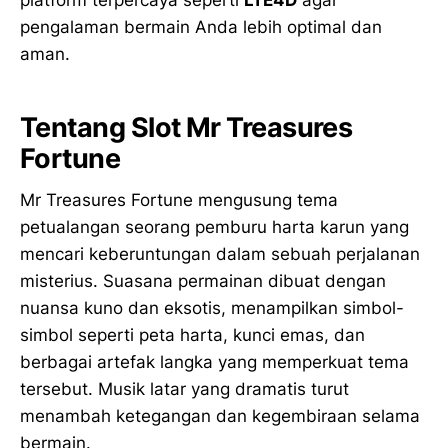
platform terpercaya seperti
LTE4D
agar
pengalaman bermain Anda lebih optimal dan
aman.
Tentang Slot Mr Treasures
Fortune
Mr Treasures Fortune mengusung tema
petualangan seorang pemburu harta karun yang
mencari keberuntungan dalam sebuah perjalanan
misterius. Suasana permainan dibuat dengan
nuansa kuno dan eksotis, menampilkan simbol-
simbol seperti peta harta, kunci emas, dan
berbagai artefak langka yang memperkuat tema
tersebut. Musik latar yang dramatis turut
menambah ketegangan dan kegembiraan selama
bermain.