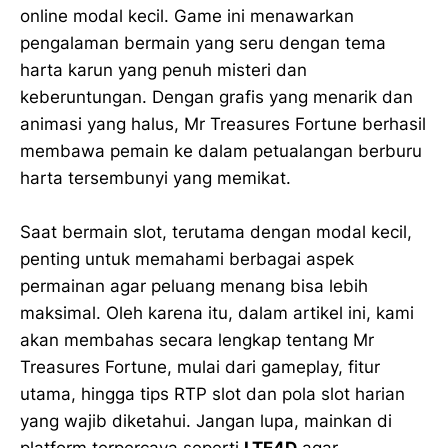
online modal kecil. Game ini menawarkan
pengalaman bermain yang seru dengan tema
harta karun yang penuh misteri dan
keberuntungan. Dengan grafis yang menarik dan
animasi yang halus, Mr Treasures Fortune berhasil
membawa pemain ke dalam petualangan berburu
harta tersembunyi yang memikat.
Saat bermain slot, terutama dengan modal kecil,
penting untuk memahami berbagai aspek
permainan agar peluang menang bisa lebih
maksimal. Oleh karena itu, dalam artikel ini, kami
akan membahas secara lengkap tentang Mr
Treasures Fortune, mulai dari gameplay, fitur
utama, hingga tips RTP slot dan pola slot harian
yang wajib diketahui. Jangan lupa, mainkan di