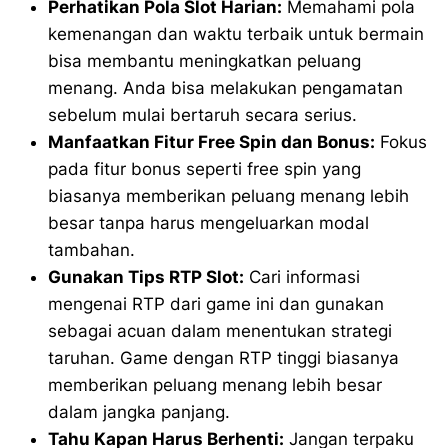
Perhatikan Pola Slot Harian:
Memahami pola
kemenangan dan waktu terbaik untuk bermain
bisa membantu meningkatkan peluang
menang. Anda bisa melakukan pengamatan
sebelum mulai bertaruh secara serius.
Manfaatkan Fitur Free Spin dan Bonus:
Fokus
pada fitur bonus seperti free spin yang
biasanya memberikan peluang menang lebih
besar tanpa harus mengeluarkan modal
tambahan.
Gunakan Tips RTP Slot:
Cari informasi
mengenai RTP dari game ini dan gunakan
sebagai acuan dalam menentukan strategi
taruhan. Game dengan RTP tinggi biasanya
memberikan peluang menang lebih besar
dalam jangka panjang.
Tahu Kapan Harus Berhenti:
Jangan terpaku