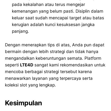
pada kekalahan atau terus mengejar
kemenangan yang belum pasti. Disiplin dalam
keluar saat sudah mencapai target atau batas
kerugian adalah kunci kesuksesan jangka
panjang.
Dengan menerapkan tips di atas, Anda pun dapat
bermain dengan lebih strategi dan tidak hanya
mengandalkan keberuntungan semata. Platform
seperti
LTE4D
sangat kami rekomendasikan untuk
mencoba berbagai strategi tersebut karena
menawarkan layanan yang terpercaya serta
koleksi slot yang lengkap.
Kesimpulan