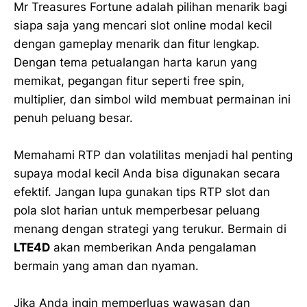
Mr Treasures Fortune adalah pilihan menarik bagi
siapa saja yang mencari slot online modal kecil
dengan gameplay menarik dan fitur lengkap.
Dengan tema petualangan harta karun yang
memikat, pegangan fitur seperti free spin,
multiplier, dan simbol wild membuat permainan ini
penuh peluang besar.
Memahami RTP dan volatilitas menjadi hal penting
supaya modal kecil Anda bisa digunakan secara
efektif. Jangan lupa gunakan tips RTP slot dan
pola slot harian untuk memperbesar peluang
menang dengan strategi yang terukur. Bermain di
LTE4D
akan memberikan Anda pengalaman
bermain yang aman dan nyaman.
Jika Anda ingin memperluas wawasan dan