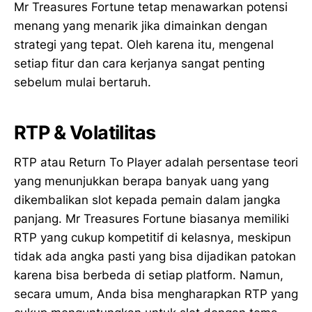
Mr Treasures Fortune tetap menawarkan potensi
menang yang menarik jika dimainkan dengan
strategi yang tepat. Oleh karena itu, mengenal
setiap fitur dan cara kerjanya sangat penting
sebelum mulai bertaruh.
RTP & Volatilitas
RTP atau Return To Player adalah persentase teori
yang menunjukkan berapa banyak uang yang
dikembalikan slot kepada pemain dalam jangka
panjang. Mr Treasures Fortune biasanya memiliki
RTP yang cukup kompetitif di kelasnya, meskipun
tidak ada angka pasti yang bisa dijadikan patokan
karena bisa berbeda di setiap platform. Namun,
secara umum, Anda bisa mengharapkan RTP yang