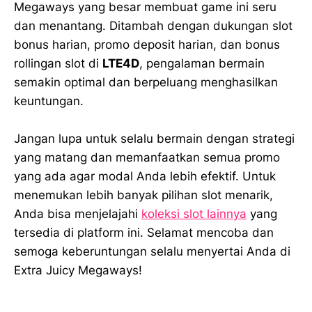
Megaways yang besar membuat game ini seru
dan menantang. Ditambah dengan dukungan slot
bonus harian, promo deposit harian, dan bonus
rollingan slot di
LTE4D
, pengalaman bermain
semakin optimal dan berpeluang menghasilkan
keuntungan.
Jangan lupa untuk selalu bermain dengan strategi
yang matang dan memanfaatkan semua promo
yang ada agar modal Anda lebih efektif. Untuk
menemukan lebih banyak pilihan slot menarik,
Anda bisa menjelajahi
koleksi slot lainnya
yang
tersedia di platform ini. Selamat mencoba dan
semoga keberuntungan selalu menyertai Anda di
Extra Juicy Megaways!