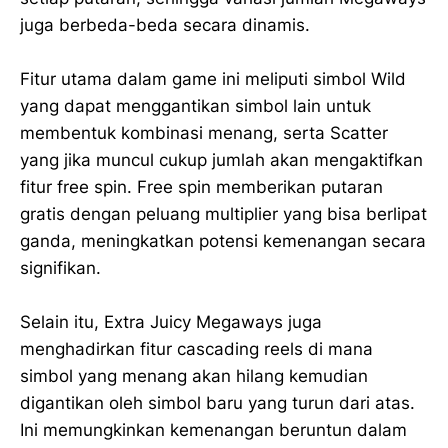
juga berbeda-beda secara dinamis.
Fitur utama dalam game ini meliputi simbol Wild
yang dapat menggantikan simbol lain untuk
membentuk kombinasi menang, serta Scatter
yang jika muncul cukup jumlah akan mengaktifkan
fitur free spin. Free spin memberikan putaran
gratis dengan peluang multiplier yang bisa berlipat
ganda, meningkatkan potensi kemenangan secara
signifikan.
Selain itu, Extra Juicy Megaways juga
menghadirkan fitur cascading reels di mana
simbol yang menang akan hilang kemudian
digantikan oleh simbol baru yang turun dari atas.
Ini memungkinkan kemenangan beruntun dalam