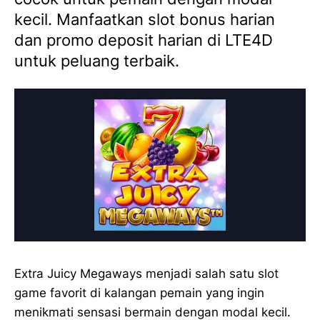
kecil. Manfaatkan slot bonus harian
dan promo deposit harian di LTE4D
untuk peluang terbaik.
Extra Juicy Megaways menjadi salah satu slot
game favorit di kalangan pemain yang ingin
menikmati sensasi bermain dengan modal kecil.