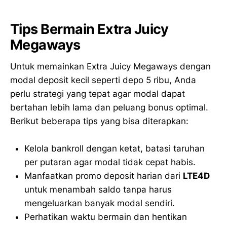
Tips Bermain Extra Juicy
Megaways
Untuk memainkan Extra Juicy Megaways dengan
modal deposit kecil seperti depo 5 ribu, Anda
perlu strategi yang tepat agar modal dapat
bertahan lebih lama dan peluang bonus optimal.
Berikut beberapa tips yang bisa diterapkan:
Kelola bankroll dengan ketat, batasi taruhan
per putaran agar modal tidak cepat habis.
Manfaatkan promo deposit harian dari
LTE4D
untuk menambah saldo tanpa harus
mengeluarkan banyak modal sendiri.
Perhatikan waktu bermain dan hentikan