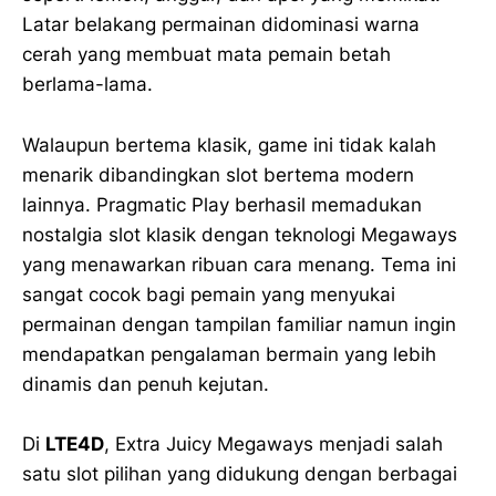
Latar belakang permainan didominasi warna
cerah yang membuat mata pemain betah
berlama-lama.
Walaupun bertema klasik, game ini tidak kalah
menarik dibandingkan slot bertema modern
lainnya. Pragmatic Play berhasil memadukan
nostalgia slot klasik dengan teknologi Megaways
yang menawarkan ribuan cara menang. Tema ini
sangat cocok bagi pemain yang menyukai
permainan dengan tampilan familiar namun ingin
mendapatkan pengalaman bermain yang lebih
dinamis dan penuh kejutan.
Di
LTE4D
, Extra Juicy Megaways menjadi salah
satu slot pilihan yang didukung dengan berbagai