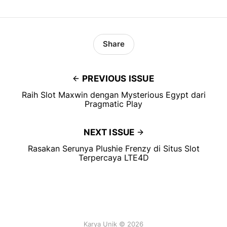
Share
PREVIOUS ISSUE
Raih Slot Maxwin dengan Mysterious Egypt dari
Pragmatic Play
NEXT ISSUE
Rasakan Serunya Plushie Frenzy di Situs Slot
Terpercaya LTE4D
Karya Unik © 2026