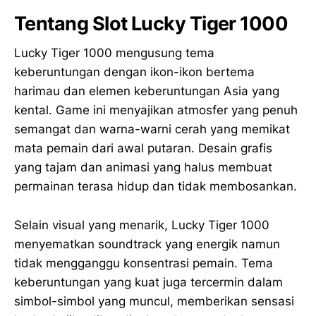
Tentang Slot Lucky Tiger 1000
Lucky Tiger 1000 mengusung tema
keberuntungan dengan ikon-ikon bertema
harimau dan elemen keberuntungan Asia yang
kental. Game ini menyajikan atmosfer yang penuh
semangat dan warna-warni cerah yang memikat
mata pemain dari awal putaran. Desain grafis
yang tajam dan animasi yang halus membuat
permainan terasa hidup dan tidak membosankan.
Selain visual yang menarik, Lucky Tiger 1000
menyematkan soundtrack yang energik namun
tidak mengganggu konsentrasi pemain. Tema
keberuntungan yang kuat juga tercermin dalam
simbol-simbol yang muncul, memberikan sensasi