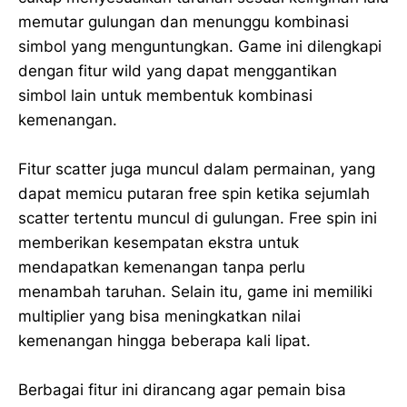
memutar gulungan dan menunggu kombinasi
simbol yang menguntungkan. Game ini dilengkapi
dengan fitur wild yang dapat menggantikan
simbol lain untuk membentuk kombinasi
kemenangan.
Fitur scatter juga muncul dalam permainan, yang
dapat memicu putaran free spin ketika sejumlah
scatter tertentu muncul di gulungan. Free spin ini
memberikan kesempatan ekstra untuk
mendapatkan kemenangan tanpa perlu
menambah taruhan. Selain itu, game ini memiliki
multiplier yang bisa meningkatkan nilai
kemenangan hingga beberapa kali lipat.
Berbagai fitur ini dirancang agar pemain bisa