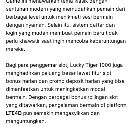
Game ini menawarkan tema klasik dengan
sentuhan modern yang memudahkan pemain dari
berbagai level untuk menikmati sesi bermain
dengan nyaman. Selain itu, sistem daftar dan
login yang mudah membuat pemain baru tidak
perlu khawatir saat ingin mencoba keberuntungan
mereka.
Bagi para penggemar slot, Lucky Tiger 1000 juga
menghadirkan peluang besar lewat fitur slot
bonus harian dan promo deposit harian yang bisa
dimanfaatkan untuk meningkatkan modal
bermain. Dengan berbagai bonus rollingan slot
yang ditawarkan, pengalaman bermain di platform
LTE4D
pun semakin mengasyikkan dan
menguntungkan.