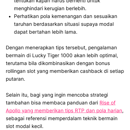
tentukan kapan harus berhenti untuk
menghindari kerugian berlebih.
Perhatikan pola kemenangan dan sesuaikan
taruhan berdasarkan situasi supaya modal
dapat bertahan lebih lama.
Dengan menerapkan tips tersebut, pengalaman
bermain di Lucky Tiger 1000 akan lebih optimal,
terutama bila dikombinasikan dengan bonus
rollingan slot yang memberikan cashback di setiap
putaran.
Selain itu, bagi yang ingin mencoba strategi
tambahan bisa membaca panduan dari
Rise of
Apollo yang memberikan tips RTP dan pola harian
,
sebagai referensi memperdalam teknik bermain
slot modal kecil.