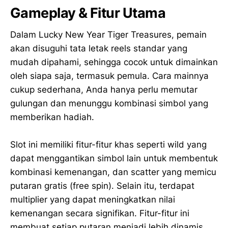
Gameplay & Fitur Utama
Dalam Lucky New Year Tiger Treasures, pemain
akan disuguhi tata letak reels standar yang
mudah dipahami, sehingga cocok untuk dimainkan
oleh siapa saja, termasuk pemula. Cara mainnya
cukup sederhana, Anda hanya perlu memutar
gulungan dan menunggu kombinasi simbol yang
memberikan hadiah.
Slot ini memiliki fitur-fitur khas seperti wild yang
dapat menggantikan simbol lain untuk membentuk
kombinasi kemenangan, dan scatter yang memicu
putaran gratis (free spin). Selain itu, terdapat
multiplier yang dapat meningkatkan nilai
kemenangan secara signifikan. Fitur-fitur ini
membuat setiap putaran menjadi lebih dinamis