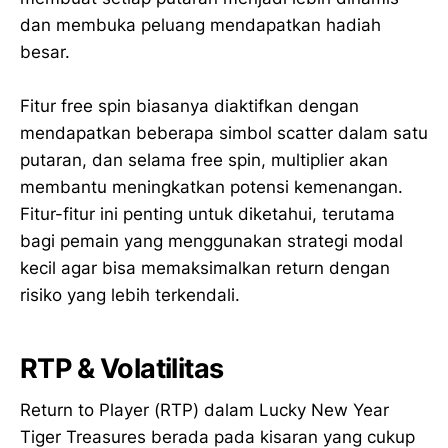
dan membuka peluang mendapatkan hadiah
besar.
Fitur free spin biasanya diaktifkan dengan
mendapatkan beberapa simbol scatter dalam satu
putaran, dan selama free spin, multiplier akan
membantu meningkatkan potensi kemenangan.
Fitur-fitur ini penting untuk diketahui, terutama
bagi pemain yang menggunakan strategi modal
kecil agar bisa memaksimalkan return dengan
risiko yang lebih terkendali.
RTP & Volatilitas
Return to Player (RTP) dalam Lucky New Year
Tiger Treasures berada pada kisaran yang cukup