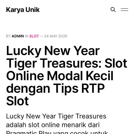
Karya Unik
BY
ADMIN
IN
SLOT
—
24 MAY 2026
Lucky New Year
Tiger Treasures: Slot
Online Modal Kecil
dengan Tips RTP
Slot
Lucky New Year Tiger Treasures
adalah slot online menarik dari
Pragmatic Play yang cocok untuk