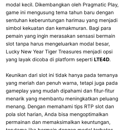
modal kecil. Dikembangkan oleh Pragmatic Play,
game ini mengusung tema tahun baru dengan
sentuhan keberuntungan harimau yang menjadi
simbol kekuatan dan kemakmuran. Bagi para
pemain yang ingin merasakan sensasi bermain
slot tanpa harus mengeluarkan modal besar,
Lucky New Year Tiger Treasures menjadi opsi
yang layak dicoba di platform seperti
LTE4D
.
Keunikan dari slot ini tidak hanya pada temanya
yang meriah dan penuh warna, tetapi juga pada
gameplay yang mudah dipahami dan fitur-fitur
menarik yang membantu meningkatkan peluang
menang. Dengan memahami tips RTP slot dan
pola slot harian, Anda bisa mengoptimalkan
permainan dan memaksimalkan keuntungan,