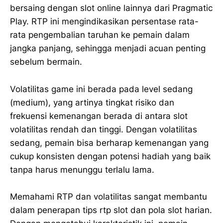
bersaing dengan slot online lainnya dari Pragmatic
Play. RTP ini mengindikasikan persentase rata-
rata pengembalian taruhan ke pemain dalam
jangka panjang, sehingga menjadi acuan penting
sebelum bermain.
Volatilitas game ini berada pada level sedang
(medium), yang artinya tingkat risiko dan
frekuensi kemenangan berada di antara slot
volatilitas rendah dan tinggi. Dengan volatilitas
sedang, pemain bisa berharap kemenangan yang
cukup konsisten dengan potensi hadiah yang baik
tanpa harus menunggu terlalu lama.
Memahami RTP dan volatilitas sangat membantu
dalam penerapan tips rtp slot dan pola slot harian.