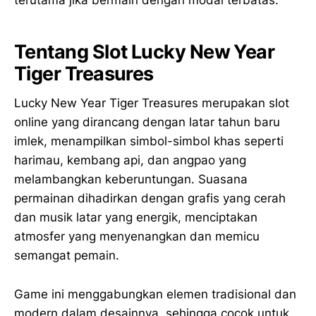
terutama jika bermain dengan modal terbatas.
Tentang Slot Lucky New Year
Tiger Treasures
Lucky New Year Tiger Treasures merupakan slot
online yang dirancang dengan latar tahun baru
imlek, menampilkan simbol-simbol khas seperti
harimau, kembang api, dan angpao yang
melambangkan keberuntungan. Suasana
permainan dihadirkan dengan grafis yang cerah
dan musik latar yang energik, menciptakan
atmosfer yang menyenangkan dan memicu
semangat pemain.
Game ini menggabungkan elemen tradisional dan
modern dalam desainnya, sehingga cocok untuk