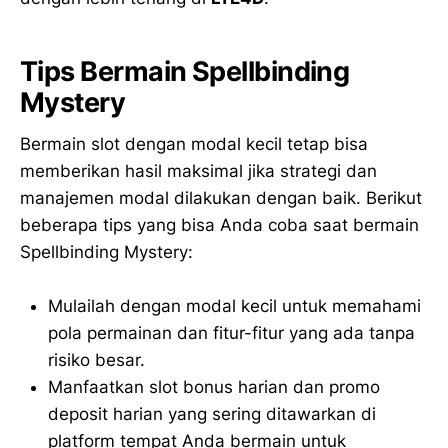
Tips Bermain Spellbinding
Mystery
Bermain slot dengan modal kecil tetap bisa
memberikan hasil maksimal jika strategi dan
manajemen modal dilakukan dengan baik. Berikut
beberapa tips yang bisa Anda coba saat bermain
Spellbinding Mystery:
Mulailah dengan modal kecil untuk memahami
pola permainan dan fitur-fitur yang ada tanpa
risiko besar.
Manfaatkan slot bonus harian dan promo
deposit harian yang sering ditawarkan di
platform tempat Anda bermain untuk