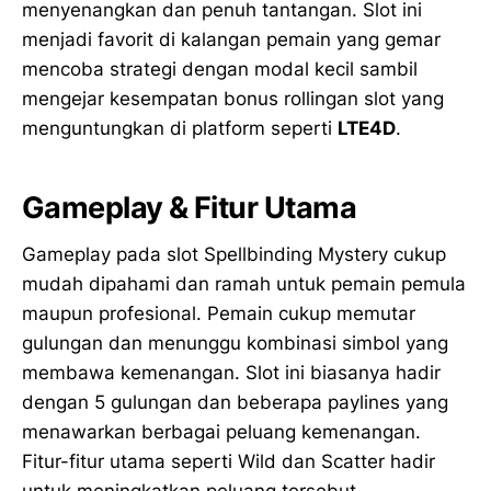
menyenangkan dan penuh tantangan. Slot ini
menjadi favorit di kalangan pemain yang gemar
mencoba strategi dengan modal kecil sambil
mengejar kesempatan bonus rollingan slot yang
menguntungkan di platform seperti
LTE4D
.
Gameplay & Fitur Utama
Gameplay pada slot Spellbinding Mystery cukup
mudah dipahami dan ramah untuk pemain pemula
maupun profesional. Pemain cukup memutar
gulungan dan menunggu kombinasi simbol yang
membawa kemenangan. Slot ini biasanya hadir
dengan 5 gulungan dan beberapa paylines yang
menawarkan berbagai peluang kemenangan.
Fitur-fitur utama seperti Wild dan Scatter hadir
untuk meningkatkan peluang tersebut.