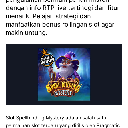
dengan info RTP live tertinggi dan fitur
menarik. Pelajari strategi dan
manfaatkan bonus rollingan slot agar
makin untung.
Slot Spellbinding Mystery adalah salah satu
permainan slot terbaru yang dirilis oleh Pragmatic