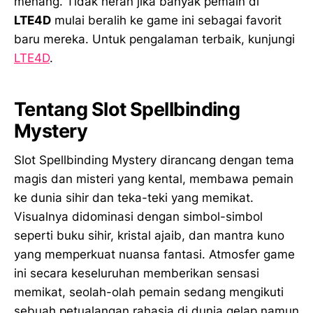
menang. Tidak heran jika banyak pemain di
LTE4D
mulai beralih ke game ini sebagai favorit
baru mereka. Untuk pengalaman terbaik, kunjungi
LTE4D
.
Tentang Slot Spellbinding
Mystery
Slot Spellbinding Mystery dirancang dengan tema
magis dan misteri yang kental, membawa pemain
ke dunia sihir dan teka-teki yang memikat.
Visualnya didominasi dengan simbol-simbol
seperti buku sihir, kristal ajaib, dan mantra kuno
yang memperkuat nuansa fantasi. Atmosfer game
ini secara keseluruhan memberikan sensasi
memikat, seolah-olah pemain sedang mengikuti
sebuah petualangan rahasia di dunia gelap namun