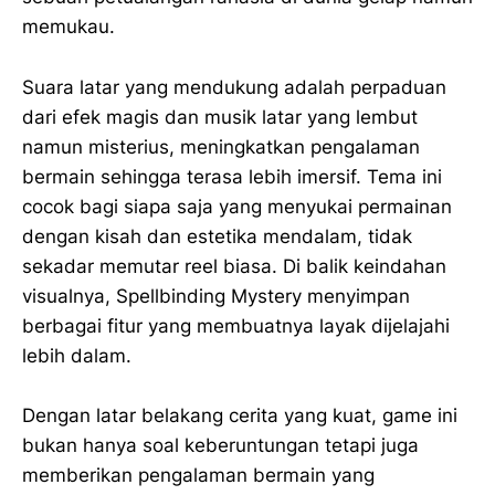
memukau.
Suara latar yang mendukung adalah perpaduan
dari efek magis dan musik latar yang lembut
namun misterius, meningkatkan pengalaman
bermain sehingga terasa lebih imersif. Tema ini
cocok bagi siapa saja yang menyukai permainan
dengan kisah dan estetika mendalam, tidak
sekadar memutar reel biasa. Di balik keindahan
visualnya, Spellbinding Mystery menyimpan
berbagai fitur yang membuatnya layak dijelajahi
lebih dalam.
Dengan latar belakang cerita yang kuat, game ini
bukan hanya soal keberuntungan tetapi juga
memberikan pengalaman bermain yang