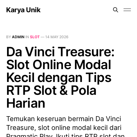
Karya Unik
BY
ADMIN
IN
SLOT
—
14 MAY 2026
Da Vinci Treasure:
Slot Online Modal
Kecil dengan Tips
RTP Slot & Pola
Harian
Temukan keseruan bermain Da Vinci
Treasure, slot online modal kecil dari
Pragmatic Play. Ikuti tips RTP slot dan