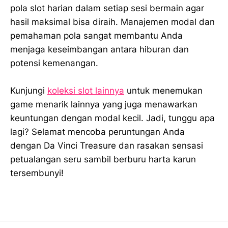
pola slot harian dalam setiap sesi bermain agar
hasil maksimal bisa diraih. Manajemen modal dan
pemahaman pola sangat membantu Anda
menjaga keseimbangan antara hiburan dan
potensi kemenangan.
Kunjungi
koleksi slot lainnya
untuk menemukan
game menarik lainnya yang juga menawarkan
keuntungan dengan modal kecil. Jadi, tunggu apa
lagi? Selamat mencoba peruntungan Anda
dengan Da Vinci Treasure dan rasakan sensasi
petualangan seru sambil berburu harta karun
tersembunyi!