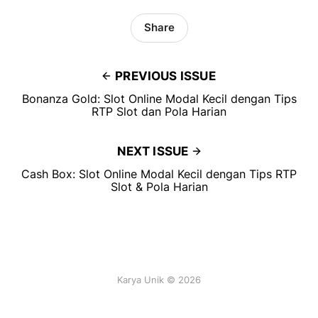
Share
PREVIOUS ISSUE
Bonanza Gold: Slot Online Modal Kecil dengan Tips
RTP Slot dan Pola Harian
NEXT ISSUE
Cash Box: Slot Online Modal Kecil dengan Tips RTP
Slot & Pola Harian
Karya Unik © 2026