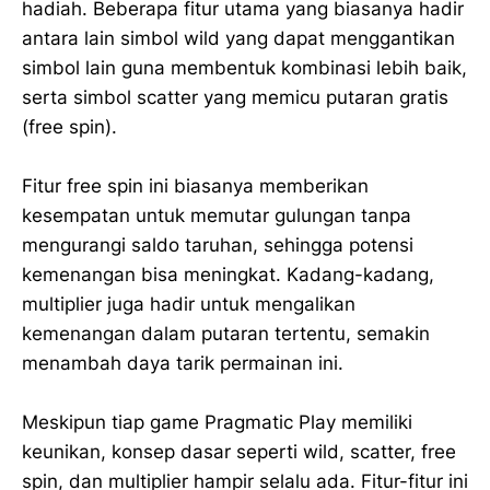
hadiah. Beberapa fitur utama yang biasanya hadir
antara lain simbol wild yang dapat menggantikan
simbol lain guna membentuk kombinasi lebih baik,
serta simbol scatter yang memicu putaran gratis
(free spin).
Fitur free spin ini biasanya memberikan
kesempatan untuk memutar gulungan tanpa
mengurangi saldo taruhan, sehingga potensi
kemenangan bisa meningkat. Kadang-kadang,
multiplier juga hadir untuk mengalikan
kemenangan dalam putaran tertentu, semakin
menambah daya tarik permainan ini.
Meskipun tiap game Pragmatic Play memiliki
keunikan, konsep dasar seperti wild, scatter, free
spin, dan multiplier hampir selalu ada. Fitur-fitur ini