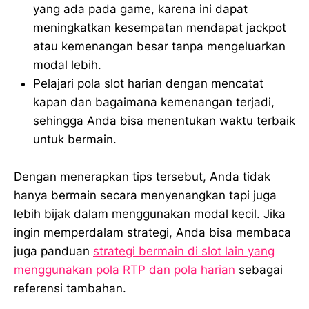
yang ada pada game, karena ini dapat
meningkatkan kesempatan mendapat jackpot
atau kemenangan besar tanpa mengeluarkan
modal lebih.
Pelajari pola slot harian dengan mencatat
kapan dan bagaimana kemenangan terjadi,
sehingga Anda bisa menentukan waktu terbaik
untuk bermain.
Dengan menerapkan tips tersebut, Anda tidak
hanya bermain secara menyenangkan tapi juga
lebih bijak dalam menggunakan modal kecil. Jika
ingin memperdalam strategi, Anda bisa membaca
juga panduan
strategi bermain di slot lain yang
menggunakan pola RTP dan pola harian
sebagai
referensi tambahan.