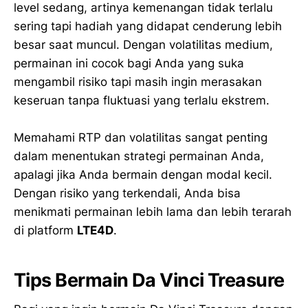
level sedang, artinya kemenangan tidak terlalu
sering tapi hadiah yang didapat cenderung lebih
besar saat muncul. Dengan volatilitas medium,
permainan ini cocok bagi Anda yang suka
mengambil risiko tapi masih ingin merasakan
keseruan tanpa fluktuasi yang terlalu ekstrem.
Memahami RTP dan volatilitas sangat penting
dalam menentukan strategi permainan Anda,
apalagi jika Anda bermain dengan modal kecil.
Dengan risiko yang terkendali, Anda bisa
menikmati permainan lebih lama dan lebih terarah
di platform
LTE4D
.
Tips Bermain Da Vinci Treasure