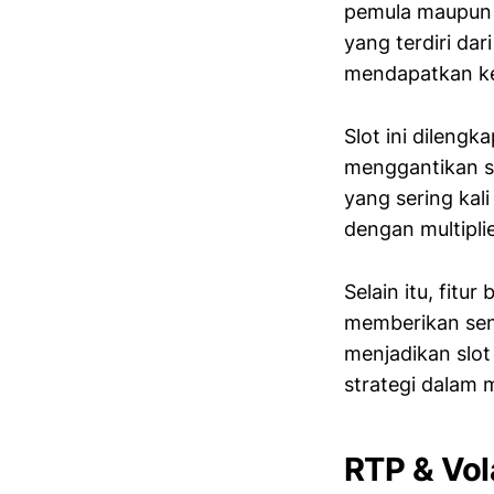
pemula maupun 
yang terdiri da
mendapatkan k
Slot ini dileng
menggantikan si
yang sering kali
dengan multipli
Selain itu, fitu
memberikan sens
menjadikan slot
strategi dalam
RTP & Vola