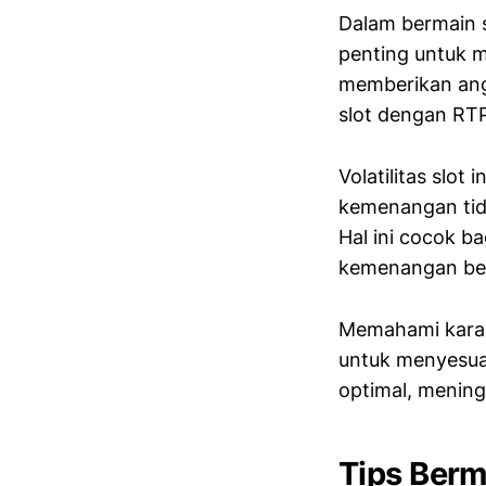
Dalam bermain s
penting untuk m
memberikan angk
slot dengan RT
Volatilitas slot
kemenangan tida
Hal ini cocok b
kemenangan bes
Memahami karakt
untuk menyesuai
optimal, menin
Tips Berm