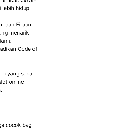
lebih hidup.
, dan Firaun,
yang menarik
-lama
jadikan Code of
ain yang suka
lot online
.
a cocok bagi