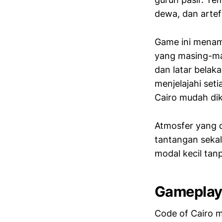
dewa, dan arte
Game ini menamp
yang masing-mas
dan latar bela
menjelajahi set
Cairo mudah dike
Atmosfer yang 
tantangan sekal
modal kecil ta
Gameplay 
Code of Cairo 