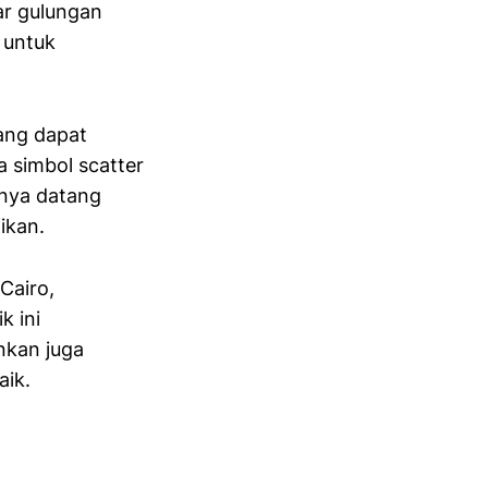
r gulungan
 untuk
yang dapat
 simbol scatter
sanya datang
ikan.
 Cairo,
k ini
nkan juga
aik.