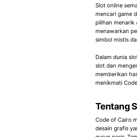
Slot online sem
mencari game d
pilihan menarik
menawarkan pen
simbol mistis d
Dalam dunia sl
slot dan mengena
memberikan hasi
menikmati Code
Tentang S
Code of Cairo 
desain grafis y
gurun pasir. Te