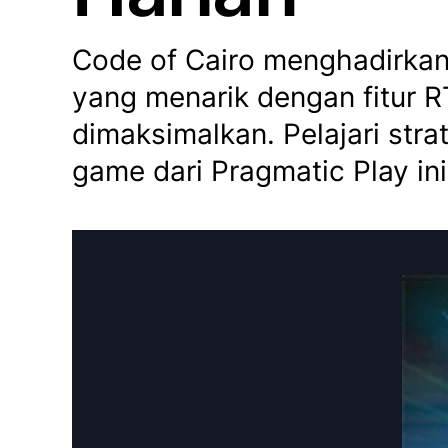
Code of Cairo menghadirkan 
yang menarik dengan fitur R
dimaksimalkan. Pelajari stra
game dari Pragmatic Play ini