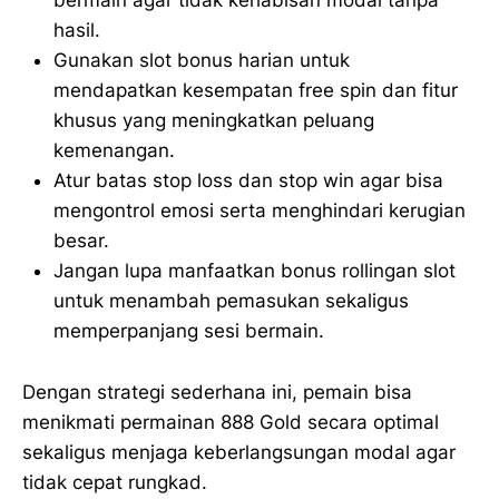
bermain agar tidak kehabisan modal tanpa
hasil.
Gunakan slot bonus harian untuk
mendapatkan kesempatan free spin dan fitur
khusus yang meningkatkan peluang
kemenangan.
Atur batas stop loss dan stop win agar bisa
mengontrol emosi serta menghindari kerugian
besar.
Jangan lupa manfaatkan bonus rollingan slot
untuk menambah pemasukan sekaligus
memperpanjang sesi bermain.
Dengan strategi sederhana ini, pemain bisa
menikmati permainan 888 Gold secara optimal
sekaligus menjaga keberlangsungan modal agar
tidak cepat rungkad.