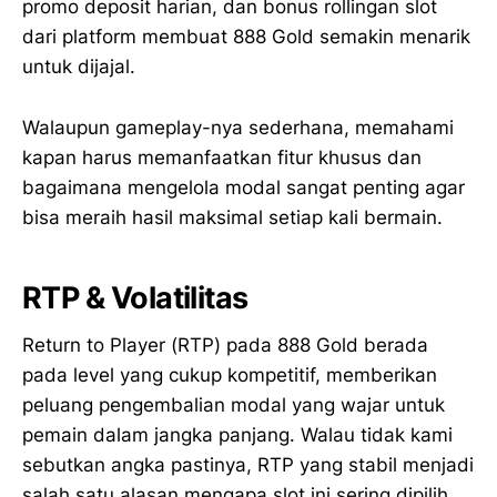
promo deposit harian, dan bonus rollingan slot
dari platform membuat 888 Gold semakin menarik
untuk dijajal.
Walaupun gameplay-nya sederhana, memahami
kapan harus memanfaatkan fitur khusus dan
bagaimana mengelola modal sangat penting agar
bisa meraih hasil maksimal setiap kali bermain.
RTP & Volatilitas
Return to Player (RTP) pada 888 Gold berada
pada level yang cukup kompetitif, memberikan
peluang pengembalian modal yang wajar untuk
pemain dalam jangka panjang. Walau tidak kami
sebutkan angka pastinya, RTP yang stabil menjadi
salah satu alasan mengapa slot ini sering dipilih