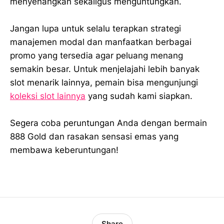
menyenangkan sekaligus menguntungkan.
Jangan lupa untuk selalu terapkan strategi
manajemen modal dan manfaatkan berbagai
promo yang tersedia agar peluang menang
semakin besar. Untuk menjelajahi lebih banyak
slot menarik lainnya, pemain bisa mengunjungi
koleksi slot lainnya
yang sudah kami siapkan.
Segera coba peruntungan Anda dengan bermain
888 Gold dan rasakan sensasi emas yang
membawa keberuntungan!
Share