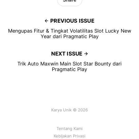
PREVIOUS ISSUE
Mengupas Fitur & Tingkat Volatilitas Slot Lucky New
Year dari Pragmatic Play
NEXT ISSUE
Trik Auto Maxwin Main Slot Star Bounty dari
Pragmatic Play
Karya Unik © 2026
Tentang Kami
Kebijakan Privasi